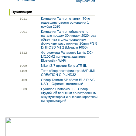
Подписаться
Публикации
Компания Tamron отметит 70-ю
10
11
годовщину своего основания 1
ноября 2020
Компания Tamron объявляет о
20
01
начале продаж 30 января 2020 года
объектива с фиксированным
фокусным расстоянием 20mm F/2.8
Di III OSD M1:2 (Модель F050)
Фотокамера Panasonic Lumix DC-
13
12
LX100M2 получила адаптеры
Bluetooth и Wi-Fi
Nikon Z 7 против Sony a7R III.
10
09
Тест обзор светофильтра MARUMI
14
09
CREATION C-PL/ND32
Обзор Tamron SP 45mm f/1.8 Di VC
04
09
USD – Офигеть полтинник!
Hyundae Photonics i-6 – Обзор
03
09
студийной вспышки со встроенным
аккумулятором и высокоскоростной
синхронизацией.