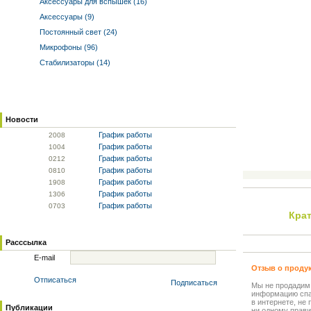
Аксессуары для вспышек (16)
Аксессуары (9)
Постоянный свет (24)
Микрофоны (96)
Стабилизаторы (14)
Новости
График работы
20
08
График работы
10
04
График работы
02
12
График работы
08
10
График работы
19
08
График работы
13
06
График работы
07
03
Кра
Расссылка
E-mail
Отзыв о проду
Отписаться
Подписаться
Мы не продадим
информацию спа
в интернете, не
Публикации
ни одному прави