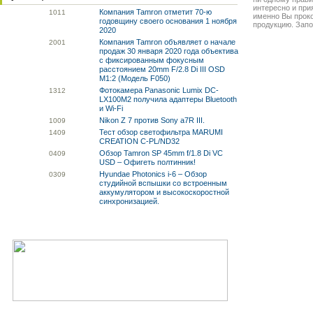
интересно и прия
Компания Tamron отметит 70-ю
10
11
именно Вы прок
годовщину своего основания 1 ноября
продукцию. Запо
2020
Компания Tamron объявляет о начале
20
01
продаж 30 января 2020 года объектива
с фиксированным фокусным
расстоянием 20mm F/2.8 Di III OSD
M1:2 (Модель F050)
Фотокамера Panasonic Lumix DC-
13
12
LX100M2 получила адаптеры Bluetooth
и Wi-Fi
Nikon Z 7 против Sony a7R III.
10
09
Тест обзор светофильтра MARUMI
14
09
CREATION C-PL/ND32
Обзор Tamron SP 45mm f/1.8 Di VC
04
09
USD – Офигеть полтинник!
Hyundae Photonics i-6 – Обзор
03
09
студийной вспышки со встроенным
аккумулятором и высокоскоростной
синхронизацией.