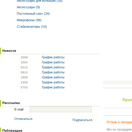
Аксессуары для вспышек (16)
Аксессуары (9)
Постоянный свет (24)
Микрофоны (96)
Стабилизаторы (14)
Новости
График работы
20
08
График работы
10
04
График работы
02
12
График работы
08
10
График работы
19
08
График работы
13
06
График работы
07
03
Кра
Расссылка
E-mail
Отписаться
Подписаться
Отзыв о проду
Мы не продадим
Публикации