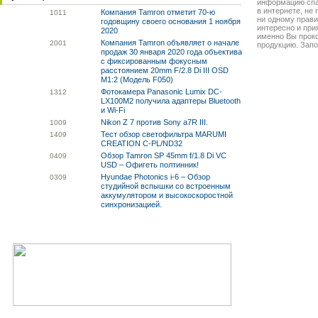
информацию спа
в интернете, не
Компания Tamron отметит 70-ю
10
11
ни одному прави
годовщину своего основания 1 ноября
интересно и прия
2020
именно Вы прок
Компания Tamron объявляет о начале
20
01
продукцию. Запо
продаж 30 января 2020 года объектива
с фиксированным фокусным
расстоянием 20mm F/2.8 Di III OSD
M1:2 (Модель F050)
Фотокамера Panasonic Lumix DC-
13
12
LX100M2 получила адаптеры Bluetooth
и Wi-Fi
Nikon Z 7 против Sony a7R III.
10
09
Тест обзор светофильтра MARUMI
14
09
CREATION C-PL/ND32
Обзор Tamron SP 45mm f/1.8 Di VC
04
09
USD – Офигеть полтинник!
Hyundae Photonics i-6 – Обзор
03
09
студийной вспышки со встроенным
аккумулятором и высокоскоростной
синхронизацией.