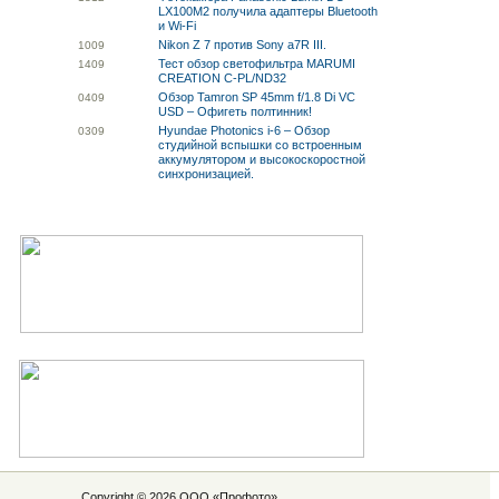
LX100M2 получила адаптеры Bluetooth
и Wi-Fi
Nikon Z 7 против Sony a7R III.
10
09
Тест обзор светофильтра MARUMI
14
09
CREATION C-PL/ND32
Обзор Tamron SP 45mm f/1.8 Di VC
04
09
USD – Офигеть полтинник!
Hyundae Photonics i-6 – Обзор
03
09
студийной вспышки со встроенным
аккумулятором и высокоскоростной
синхронизацией.
Copyright © 2026 ООО «
Профото
»