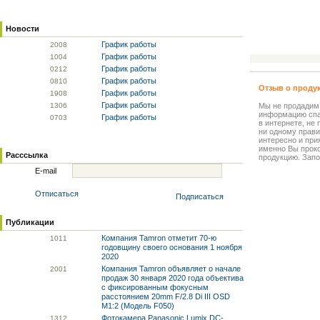
Новости
График работы
20
08
График работы
10
04
График работы
02
12
График работы
08
10
Отзыв о проду
График работы
19
08
График работы
13
06
Мы не продадим
информацию спа
График работы
07
03
в интернете, не
ни одному прави
интересно и прия
именно Вы прок
Расссылка
продукцию. Запо
E-mail
Отписаться
Подписаться
Публикации
Компания Tamron отметит 70-ю
10
11
годовщину своего основания 1 ноября
2020
Компания Tamron объявляет о начале
20
01
продаж 30 января 2020 года объектива
с фиксированным фокусным
расстоянием 20mm F/2.8 Di III OSD
M1:2 (Модель F050)
Фотокамера Panasonic Lumix DC-
13
12