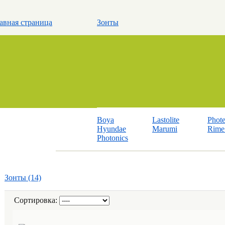
авная страница
Зонты
Boya
Lastolite
Phot
Hyundae
Marumi
Rime 
Photonics
Зонты (14)
Сортировка: