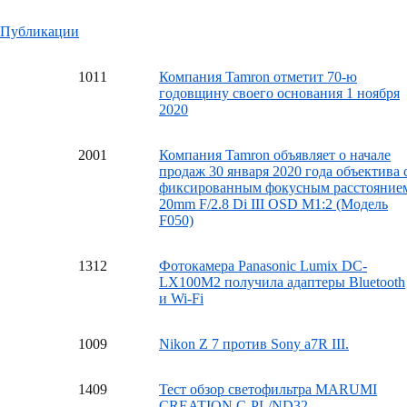
Публикации
10
11
Компания Tamron отметит 70-ю
годовщину своего основания 1 ноября
2020
20
01
Компания Tamron объявляет о начале
продаж 30 января 2020 года объектива 
фиксированным фокусным расстояние
20mm F/2.8 Di III OSD M1:2 (Модель
F050)
13
12
Фотокамера Panasonic Lumix DC-
LX100M2 получила адаптеры Bluetooth
и Wi-Fi
10
09
Nikon Z 7 против Sony a7R III.
14
09
Тест обзор светофильтра MARUMI
CREATION C-PL/ND32