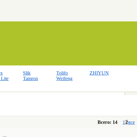
ex
Slik
Tolifo
ZHIYUN
Lite
Tamron
Weifeng
Всего: 14
1
2
все