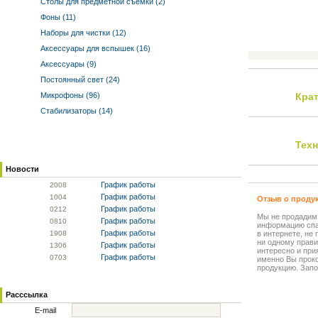
Столы для предметной съемки (2)
Фоны (11)
Наборы для чистки (12)
Аксессуары для вспышек (16)
Аксессуары (9)
Постоянный свет (24)
Микрофоны (96)
Кра
Стабилизаторы (14)
Тех
Новости
График работы
20
08
График работы
10
04
Отзыв о проду
График работы
02
12
Мы не продадим
График работы
08
10
информацию спа
График работы
19
08
в интернете, не
ни одному прави
График работы
13
06
интересно и прия
График работы
07
03
именно Вы прок
продукцию. Запо
Расссылка
E-mail