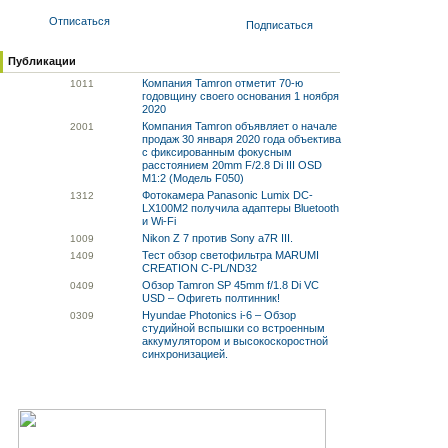
Отписаться
Подписаться
Публикации
Компания Tamron отметит 70-ю
10
11
годовщину своего основания 1 ноября
2020
Компания Tamron объявляет о начале
20
01
продаж 30 января 2020 года объектива
с фиксированным фокусным
расстоянием 20mm F/2.8 Di III OSD
M1:2 (Модель F050)
Фотокамера Panasonic Lumix DC-
13
12
LX100M2 получила адаптеры Bluetooth
и Wi-Fi
Nikon Z 7 против Sony a7R III.
10
09
Тест обзор светофильтра MARUMI
14
09
CREATION C-PL/ND32
Обзор Tamron SP 45mm f/1.8 Di VC
04
09
USD – Офигеть полтинник!
Hyundae Photonics i-6 – Обзор
03
09
студийной вспышки со встроенным
аккумулятором и высокоскоростной
синхронизацией.