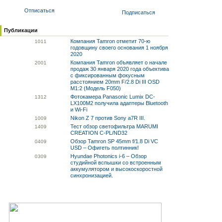
Отписаться
Подписаться
Публикации
Компания Tamron отметит 70-ю
10
11
годовщину своего основания 1 ноября
2020
Компания Tamron объявляет о начале
20
01
продаж 30 января 2020 года объектива
с фиксированным фокусным
расстоянием 20mm F/2.8 Di III OSD
M1:2 (Модель F050)
Фотокамера Panasonic Lumix DC-
13
12
LX100M2 получила адаптеры Bluetooth
и Wi-Fi
Nikon Z 7 против Sony a7R III.
10
09
Тест обзор светофильтра MARUMI
14
09
CREATION C-PL/ND32
Обзор Tamron SP 45mm f/1.8 Di VC
04
09
USD – Офигеть полтинник!
Hyundae Photonics i-6 – Обзор
03
09
студийной вспышки со встроенным
аккумулятором и высокоскоростной
синхронизацией.