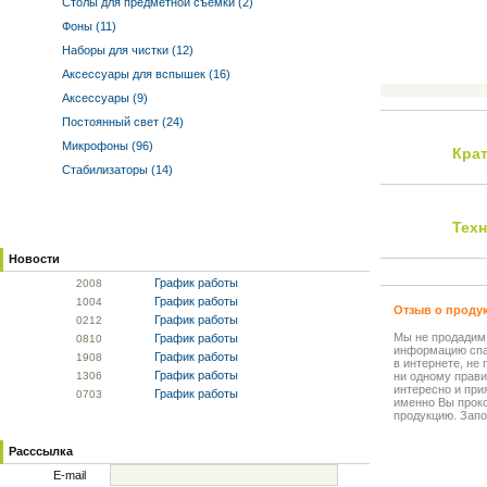
Столы для предметной съемки (2)
Фоны (11)
Наборы для чистки (12)
Аксессуары для вспышек (16)
Аксессуары (9)
Постоянный свет (24)
Микрофоны (96)
Кра
Стабилизаторы (14)
Тех
Новости
График работы
20
08
График работы
10
04
Отзыв о проду
График работы
02
12
Мы не продадим
График работы
08
10
информацию спа
График работы
19
08
в интернете, не
График работы
13
06
ни одному прави
интересно и прия
График работы
07
03
именно Вы прок
продукцию. Запо
Расссылка
E-mail