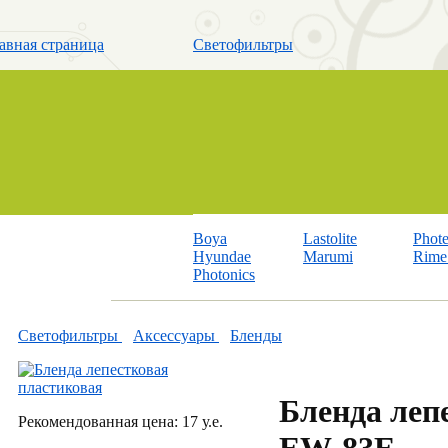
авная страница
Светофильтры
Boya
Lastolite
Phot
Hyundae
Marumi
Rime 
Photonics
Светофильтры
Аксессуары
Бленды
Бленда леп
Рекомендованная цена: 17 у.е.