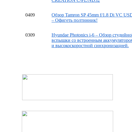
CREATION C-PL/ND32
04
09
Обзор Tamron SP 45mm f/1.8 Di VC US
– Офигеть полтинник!
03
09
Hyundae Photonics i-6 – Обзор студийно
вспышки со встроенным аккумуляторо
и высокоскоростной синхронизацией.