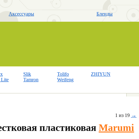
Аксессуары
Бленды
ex
Slik
Tolifo
ZHIYUN
Lite
Tamron
Weifeng
→
1 из 19
естковая пластиковая
Marumi