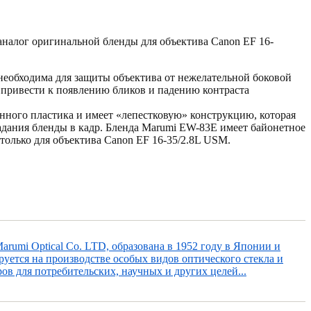
налог оригинальной бленды для объектива Canon EF 16-
еобходима для защиты объектива от нежелательной боковой
т привести к появлению бликов и падению контраста
енного пластика и имеет «лепестковую» конструкцию, которая
адания бленды в кадр. Бленда Marumi EW-83E имеет байонетное
 только для объектива Canon EF 16-35/2.8L USM.
rumi Optical Co. LTD, образована в 1952 году в Японии и
уется на производстве особых видов оптического стекла и
ов для потребительских, научных и других целей...