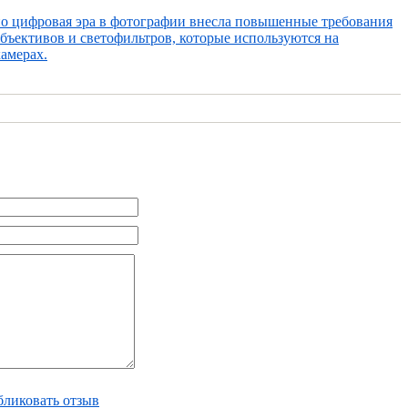
но цифровая эра в фотографии внесла повышенные требования
объективов и светофильтров, которые используются на
амерах.
ликовать отзыв