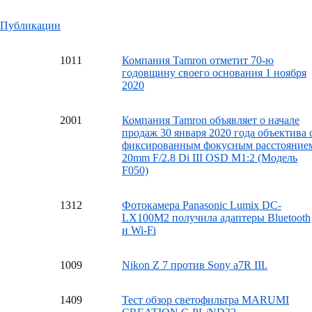
Публикации
10
11
Компания Tamron отметит 70-ю
годовщину своего основания 1 ноября
2020
20
01
Компания Tamron объявляет о начале
продаж 30 января 2020 года объектива 
фиксированным фокусным расстояние
20mm F/2.8 Di III OSD M1:2 (Модель
F050)
13
12
Фотокамера Panasonic Lumix DC-
LX100M2 получила адаптеры Bluetooth
и Wi-Fi
10
09
Nikon Z 7 против Sony a7R III.
14
09
Тест обзор светофильтра MARUMI