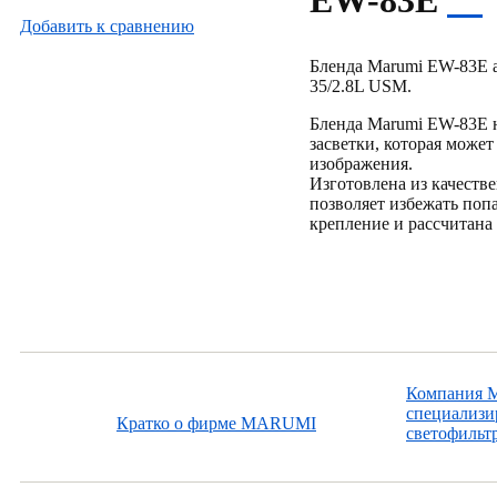
EW-83E
Добавить к cравнению
Бленда Marumi EW-83E а
35/2.8L USM.
Бленда Marumi EW-83E н
засветки, которая може
изображения.
Изготовлена из качеств
позволяет избежать поп
крепление и рассчитана
Компания Ma
специализир
Кратко о фирме MARUMI
светофильтр