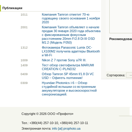
Публикации
Компания Tamron отметит 70-ю
10
11
годовщину своего основания 1 ноября
2020
Компания Tamron объявляет о начале
20
01
продаж 30 января 2020 года объектива
с фиксированным фокусным
расстоянием 20mm F/2.8 Di III OSD
Рекомендованн
M1:2 (Модель F050)
Фотокамера Panasonic Lumix DC-
13
12
LX100M2 получила адаптеры Bluetooth
и Wi-Fi
Nikon Z 7 против Sony a7R III.
10
09
Тест обзор светофильтра MARUMI
14
09
CREATION C-PL/ND32
Обзор Tamron SP 45mm f/1.8 Di VC
04
09
Сортировка:
USD – Офигеть полтинник!
Hyundae Photonics i-6 – Обзор
03
09
студийной вспышки со встроенным
аккумулятором и высокоскоростной
синхронизацией.
Copyright © 2026 ООО «
Профото
»
Тел.: +380(44) 257-10-10, +380(44) 257-10-11
Электронная почта:
info [at] prophoto.ua