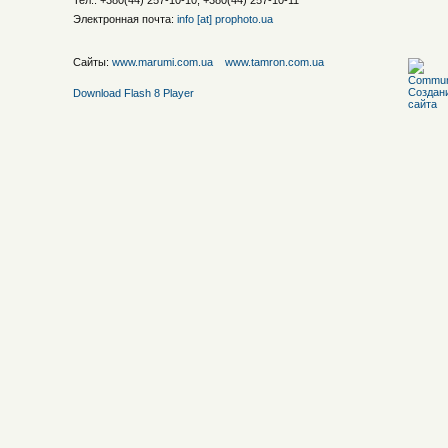
Тел.: +380(44) 257-10-10, +380(44) 257-10-11
Электронная почта:
info [at] prophoto.ua
Сайты:
www.marumi.com.ua
www.tamron.com.ua
Download Flash 8 Player