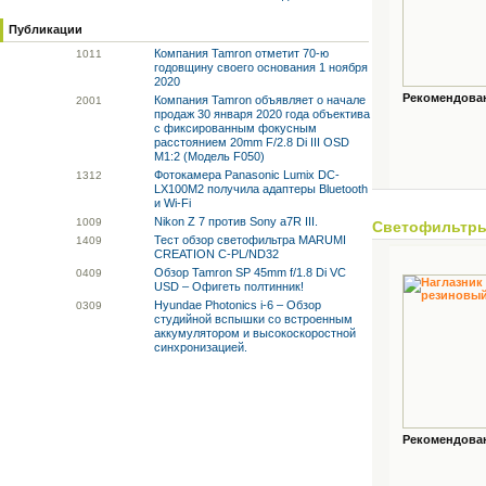
Публикации
Компания Tamron отметит 70-ю
10
11
годовщину своего основания 1 ноября
2020
Рекомендованн
Компания Tamron объявляет о начале
20
01
продаж 30 января 2020 года объектива
с фиксированным фокусным
расстоянием 20mm F/2.8 Di III OSD
M1:2 (Модель F050)
Фотокамера Panasonic Lumix DC-
13
12
LX100M2 получила адаптеры Bluetooth
и Wi-Fi
Nikon Z 7 против Sony a7R III.
10
09
Светофильтр
Тест обзор светофильтра MARUMI
14
09
CREATION C-PL/ND32
Обзор Tamron SP 45mm f/1.8 Di VC
04
09
USD – Офигеть полтинник!
Hyundae Photonics i-6 – Обзор
03
09
студийной вспышки со встроенным
аккумулятором и высокоскоростной
синхронизацией.
Рекомендованн