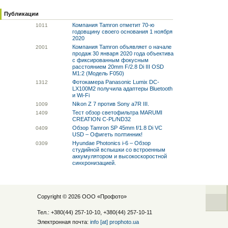
Публикации
Компания Tamron отметит 70-ю
10
11
годовщину своего основания 1 ноября
2020
Компания Tamron объявляет о начале
20
01
продаж 30 января 2020 года объектива
с фиксированным фокусным
расстоянием 20mm F/2.8 Di III OSD
M1:2 (Модель F050)
Фотокамера Panasonic Lumix DC-
13
12
LX100M2 получила адаптеры Bluetooth
и Wi-Fi
Nikon Z 7 против Sony a7R III.
10
09
Тест обзор светофильтра MARUMI
14
09
CREATION C-PL/ND32
Обзор Tamron SP 45mm f/1.8 Di VC
04
09
USD – Офигеть полтинник!
Hyundae Photonics i-6 – Обзор
03
09
студийной вспышки со встроенным
аккумулятором и высокоскоростной
синхронизацией.
Copyright © 2026 ООО «
Профото
»
Тел.: +380(44) 257-10-10, +380(44) 257-10-11
Электронная почта:
info [at] prophoto.ua