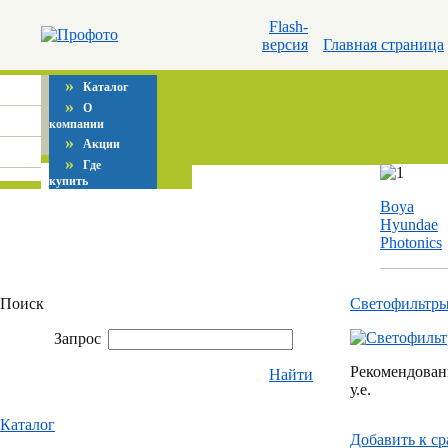
Flash-
версия
Главная страница
»
Каталог
»
О
компании
»
Акции
»
Где
купить
Boya
Hyundae
Photonics
Поиск
Светофильтр
Запрос
Рекомендованн
Найти
у.е.
Каталог
Добавить к c