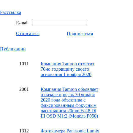
Расссылка
E-mail
Отписаться
Подписаться
Публикации
10
11
Компания Tamron отметит
70-ю годовщину своего
основания 1 ноября 2020
20
01
Компания Tamron объявляет
о начале продаж 30 января
2020 года объектива с
фиксированным фокусным
расстоянием 20mm F/2.8 Di
III OSD M1:2 (Модель F050)
13
12
Фотокамера Panasonic Lumix