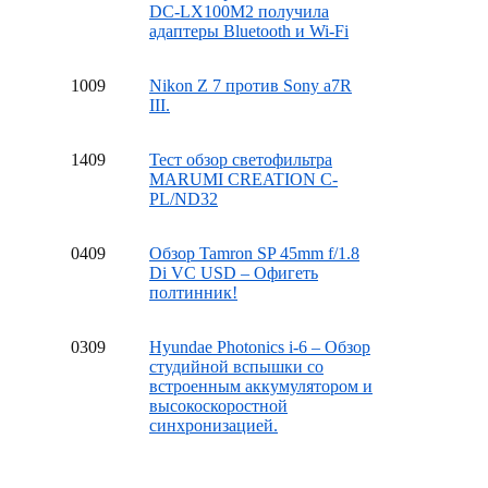
DC-LX100M2 получила
адаптеры Bluetooth и Wi-Fi
10
09
Nikon Z 7 против Sony a7R
III.
14
09
Тест обзор светофильтра
MARUMI CREATION C-
PL/ND32
04
09
Обзор Tamron SP 45mm f/1.8
Di VC USD – Офигеть
полтинник!
03
09
Hyundae Photonics i-6 – Обзор
студийной вспышки со
встроенным аккумулятором и
высокоскоростной
синхронизацией.