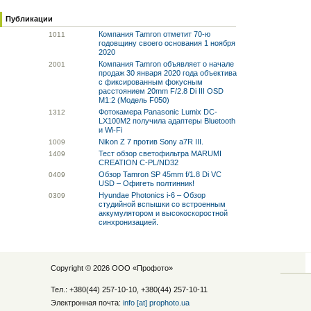
Публикации
Компания Tamron отметит 70-ю
10
11
годовщину своего основания 1 ноября
2020
Компания Tamron объявляет о начале
20
01
продаж 30 января 2020 года объектива
с фиксированным фокусным
расстоянием 20mm F/2.8 Di III OSD
M1:2 (Модель F050)
Фотокамера Panasonic Lumix DC-
13
12
LX100M2 получила адаптеры Bluetooth
и Wi-Fi
Nikon Z 7 против Sony a7R III.
10
09
Тест обзор светофильтра MARUMI
14
09
CREATION C-PL/ND32
Обзор Tamron SP 45mm f/1.8 Di VC
04
09
USD – Офигеть полтинник!
Hyundae Photonics i-6 – Обзор
03
09
студийной вспышки со встроенным
аккумулятором и высокоскоростной
синхронизацией.
Copyright © 2026 ООО «
Профото
»
Тел.: +380(44) 257-10-10, +380(44) 257-10-11
Электронная почта:
info [at] prophoto.ua