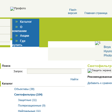
Flash-
версия
Главная страница
»
Каталог
»
О
компании
»
Акции
»
Где
купить
Boya
Hyun
Photo
Светофильт
Поиск
Запрос
Рекомендованная 
Найти
Добавить к cравне
Каталог
Объективы (38)
Светофильтры (104)
Защитные (11)
Поляризационные (9)
Нейтральные (11)