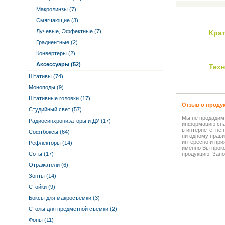
Макролинзы (7)
Смягчающие (3)
Лучевые, Эффектные (7)
Кра
Градиентные (2)
Конвертеры (2)
Аксессуары (52)
Тех
Штативы (74)
Моноподы (9)
Штативные головки (17)
Отзыв о проду
Студийный свет (57)
Мы не продадим
Радиосинхронизаторы и ДУ (17)
информацию спа
в интернете, не
Софтбоксы (64)
ни одному прави
интересно и прия
Рефлекторы (14)
именно Вы прок
Соты (17)
продукцию. Запо
Отражатели (6)
Зонты (14)
Стойки (9)
Боксы для макросъемки (3)
Столы для предметной съемки (2)
Фоны (11)