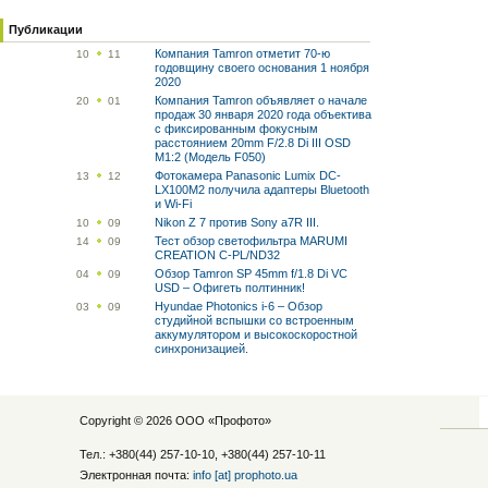
Публикации
Компания Tamron отметит 70-ю
10
11
годовщину своего основания 1 ноября
2020
Компания Tamron объявляет о начале
20
01
продаж 30 января 2020 года объектива
с фиксированным фокусным
расстоянием 20mm F/2.8 Di III OSD
M1:2 (Модель F050)
Фотокамера Panasonic Lumix DC-
13
12
LX100M2 получила адаптеры Bluetooth
и Wi-Fi
Nikon Z 7 против Sony a7R III.
10
09
Тест обзор светофильтра MARUMI
14
09
CREATION C-PL/ND32
Обзор Tamron SP 45mm f/1.8 Di VC
04
09
USD – Офигеть полтинник!
Hyundae Photonics i-6 – Обзор
03
09
студийной вспышки со встроенным
аккумулятором и высокоскоростной
синхронизацией.
Copyright © 2026 ООО «
Профото
»
Тел.: +380(44) 257-10-10, +380(44) 257-10-11
Электронная почта:
info [at] prophoto.ua