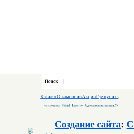
Поиск
Каталог
О компании
Акции
Где купить
Фототехника
Hahnel
Lastolite
Радиосинхронизаторы и ДУ
Создание сайта
:
C