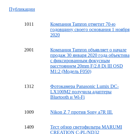
Публикации
10
11
Компания Tamron отметит 70-ю
годовщину своего основания 1 ноября
2020
20
01
Компания Tamron объявляет о начале
продаж 30 января 2020 года объектива
с фиксированным фокусным
расстоянием 20mm F/2.8 Di III OSD
M1:2 (Модель F050)
13
12
Фотокамера Panasonic Lumix DC-
LX100M2 получила адаптеры
Bluetooth и Wi-Fi
10
09
Nikon Z 7 против Sony a7R III.
14
09
Тест обзор светофильтра MARUMI
CREATION C-PL/ND32