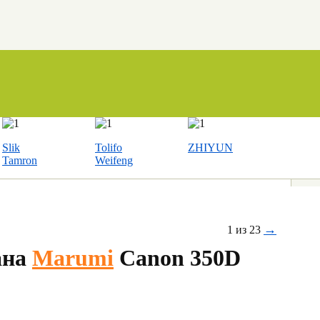
Slik
Tolifo
ZHIYUN
Tamron
Weifeng
→
1 из 23
ана
Marumi
Canon 350D