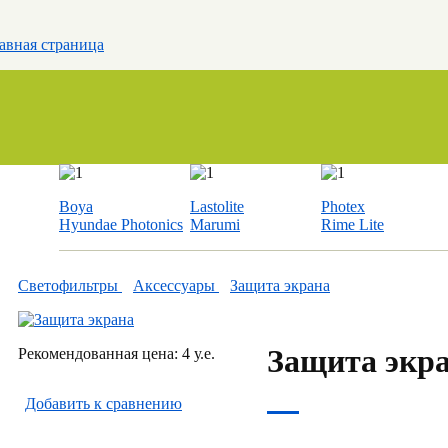
авная страница
Boya
Lastolite
Photex
Hyundae Photonics
Marumi
Rime Lite
Светофильтры
Аксессуары
Защита экрана
Защита экр
Рекомендованная цена: 4 у.е.
Добавить к cравнению