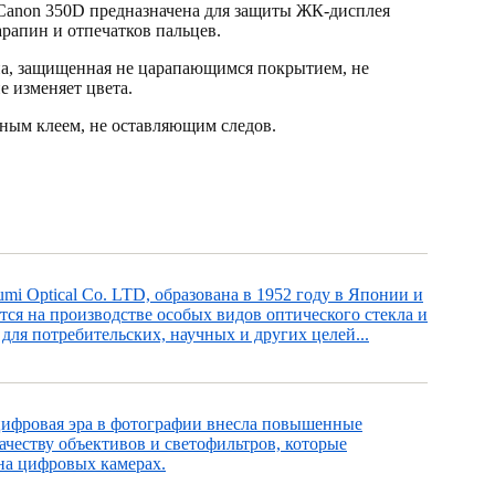
anon 350D предназначена для защиты ЖК-дисплея
рапин и отпечатков пальцев.
на, защищенная не царапающимся покрытием, не
е изменяет цвета.
ным клеем, не оставляющим следов.
mi Optical Co. LTD, образована в 1952 году в Японии и
тся на производстве особых видов оптического стекла и
для потребительских, научных и других целей...
цифровая эра в фотографии внесла повышенные
ачеству объективов и светофильтров, которые
на цифровых камерах.