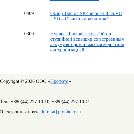
04
09
Обзор Tamron SP 45mm f/1.8 Di VC
USD – Офигеть полтинник!
03
09
Hyundae Photonics i-6 – Обзор
студийной вспышки со встроенным
аккумулятором и высокоскоростной
синхронизацией.
Copyright © 2026 ООО «
Профото
»
Тел.: +380(44) 257-10-10, +380(44) 257-10-11
Электронная почта:
info [at] prophoto.ua