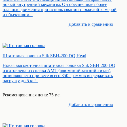
новый внутренний механизм. Он обеспечивает более
плавные движения при использовании с тяжелой камерой
и объективом...
Добавить к cравнению
Штативная головка Slik SBH-200 DQ Head
Новая высокоточная штативная головка Slik SBH-200 DQ
изготовлена из сплава АМТ (алюминий-магний-титан),
позволяющего при весе всего 350 граммов выдерживать
нагрузку до 5 кг!..
Рекомендованная цена: 75 у.е.
Добавить к cравнению