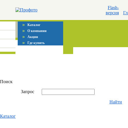
Flash-
версия
Гл
»
Каталог
»
О компании
»
Акции
»
Где купить
Поиск
Запрос
Найти
Каталог