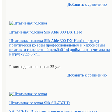
Добавить к cравнению
Штативная головка Slik Able 300 DX Head
Штативная головка Slik Able 300 DX Head подходит
практически ко всем профессиональным и карбоновым
штативам с крепежной резьбой 1/4 дюйма и рассчитана на
нагрузку до 6 кг...
Рекомендованная цена: 35 у.е.
Добавить к cравнению
Штативная головка Slik SH-737HD
SH-737HD - 3-х позиционная жидкостная головка с