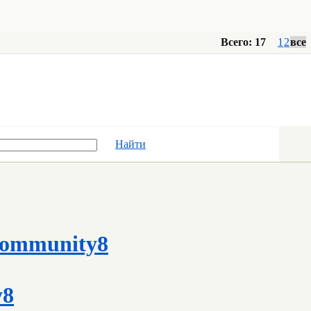
Всего: 17
1
2
все
Найти
ommunity8
y8