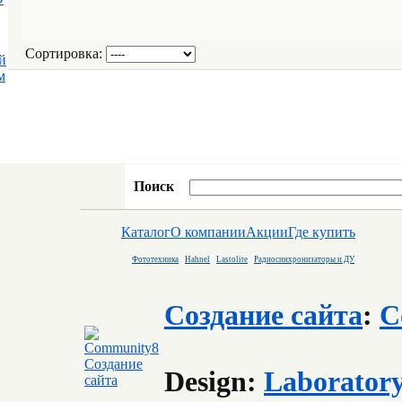
Сортировка:
й
м
Поиск
Каталог
О компании
Акции
Где купить
Фототехника
Hahnel
Lastolite
Радиосинхронизаторы и ДУ
Создание сайта
:
C
Design:
Laborator