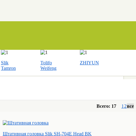
Slik
Tolifo
ZHIYUN
Tamron
Weifeng
Всего: 17
1
2
все
Штативная головка Slik SH-704E Head BK