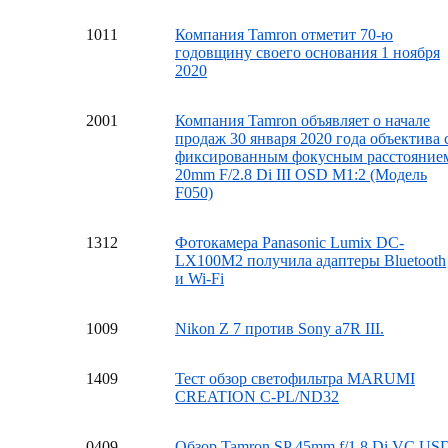
10
11
Компания Tamron отметит 70-ю
годовщину своего основания 1 ноября
2020
20
01
Компания Tamron объявляет о начале
продаж 30 января 2020 года объектива 
фиксированным фокусным расстояние
20mm F/2.8 Di III OSD M1:2 (Модель
F050)
13
12
Фотокамера Panasonic Lumix DC-
LX100M2 получила адаптеры Bluetooth
и Wi-Fi
10
09
Nikon Z 7 против Sony a7R III.
14
09
Тест обзор светофильтра MARUMI
CREATION C-PL/ND32
04
09
Обзор Tamron SP 45mm f/1.8 Di VC US