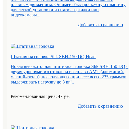
плавным движением. Он имеет быстросъемную пластину
для легкой установки и снятия зеркалки или
видеокамеры...
Добавить к cравнению
Штативная головка Slik SBH-150 DQ Head
Новая высокоточная штативная головка Slik SBH-150 DQ с
двумя уровнями изготовлена из сплава АМТ (алюминий-
магний-титан), позволяющего при весе всего 235 граммов
выдерживать нагрузку до 3 кг!..
Рекомендованная цена: 47 у.е.
Добавить к cравнению